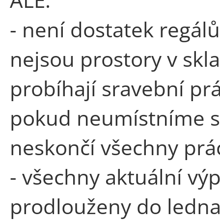
- není dostatek regál
nejsou prostory v skl
probíhají sravební pr
pokud neumístníme st
neskončí všechny prá
- všechny aktuální vý
prodlouženy do ledn