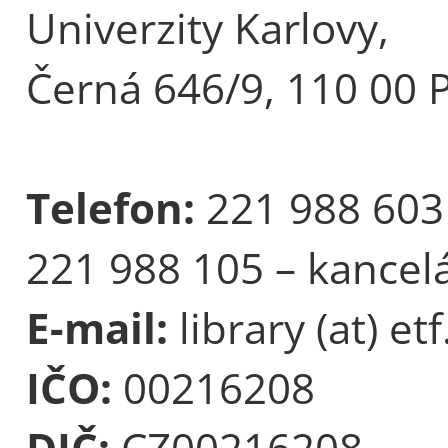
Univerzity Karlovy,
Černá 646/9, 110 00 
Telefon:
221 988 603
221 988 105 – kancel
E-mail:
library (at) etf
IČO:
00216208
DIČ:
CZ00216208