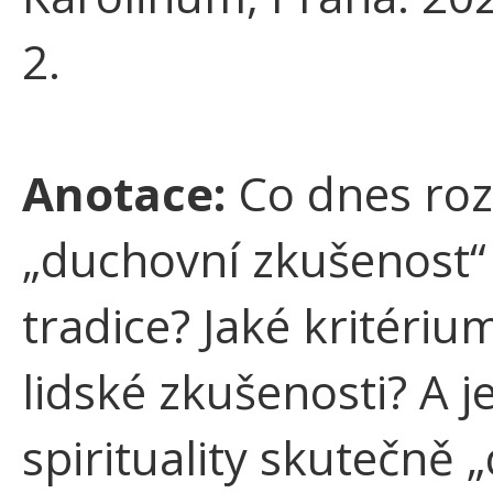
2.
Anotace:
Co dnes ro
„duchovní zkušenost“
tradice? Jaké kritérium
lidské zkušenosti? A j
spirituality skutečně