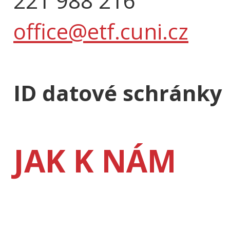
221 988 216
office@etf.cuni.cz
ID datové schránky
JAK K NÁM