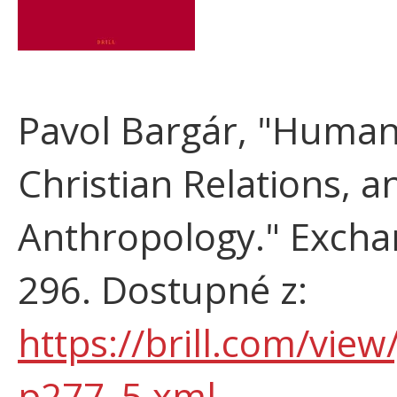
Pavol Bargár, "Humani
Christian Relations, a
Anthropology." Exchan
296. Dostupné z:
https://brill.com/view
p277_5.xml