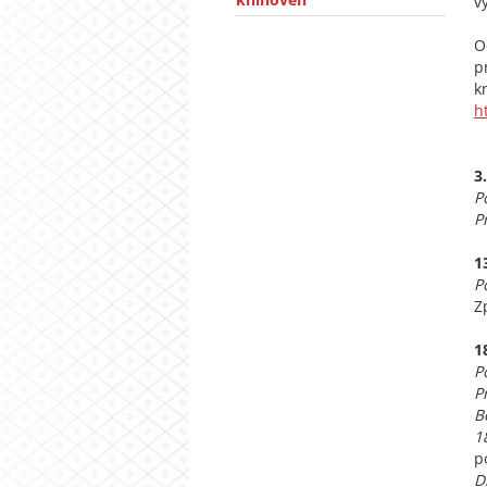
v
O
p
h
3
P
P
1
P
Z
1
P
P
B
1
p
D