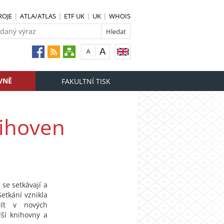
ROJE
ATLA/ATLAS
ETF UK
UK
WHOIS
VNĚ
FAKULTNÍ TISK
nihoven
se setkávají a
etkání vznikla
ult v nových
ší knihovny a