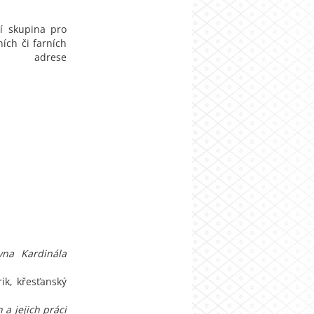
í skupina pro
ních či farních
 adrese
vna Kardinála
rik, křesťanský
 a jejich práci