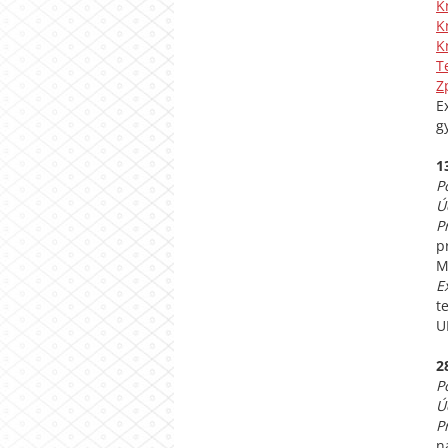
K
K
K
T
Z
E
g
1
P
Ú
P
p
M
E
t
U
2
P
Ú
P
n