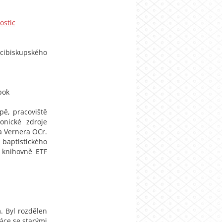
ostic
cibiskupského
bok
pě, pracoviště
ronické zdroje
a Vernera OCr.
aptistického
v knihovně ETF
. Byl rozdělen
ráce se starými