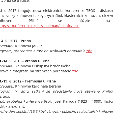
ytvořila se tradice.
d r. 2017 funguje nová elektronicka konference TEOS - diskusn
racovníky knihoven teologických škol, klášterních knihoven, církev
knihoven. Přihlásit se můžete na
ttps://ekonference.nkp.cz/mailman/listinfo/teos
.-4. 5. 2017 - Praha
ořadatel:
Knihovna JABOK
rogram, prezentace a foto na stránkach pořadatele
zde
3.-14. 5. 2015 - Vranov u Brna
ořadatel: K
nihovna Biskupství brněnského
práva a fotografie na stránkách pořadatele
zde
8.-19. 6. 2012 - Třemošná u Plzně
ořadatel:
Knihovna kardinála Berana
rogram: V rámci setkání se představila nově otevřená Kniho
erana.
8.6. proběhla konference
Prof. Josef Kalvoda (1923 – 1999): Histo
olitik a exulant.
ruhý den setkání (19.6.) byl věnován otázkám teologických knihoven