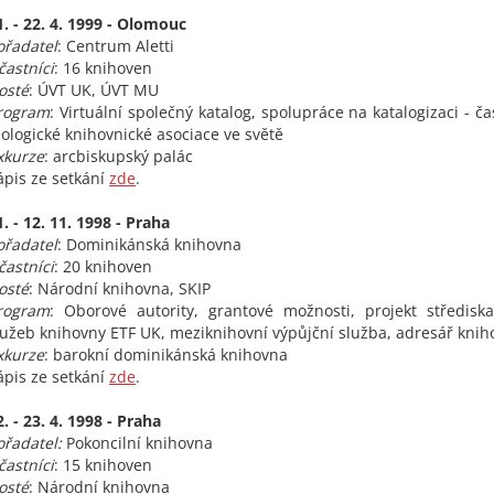
1. - 22. 4. 1999 - Olomouc
ořadatel
: Centrum Aletti
častníci
: 16 knihoven
osté
: ÚVT UK, ÚVT MU
rogram
: Virtuální společný katalog, spolupráce na katalogizaci - ča
eologické knihovnické asociace ve světě
xkurze
: arcbiskupský palác
ápis ze setkání
zde
.
1. - 12. 11. 1998 - Praha
ořadatel
: Dominikánská knihovna
častníci
: 20 knihoven
osté
: Národní knihovna, SKIP
rogram
: Oborové autority, grantové možnosti, projekt středisk
lužeb knihovny ETF UK, meziknihovní výpůjční služba, adresář kni
xkurze
: barokní dominikánská knihovna
ápis ze setkání
zde
.
2. - 23. 4. 1998 - Praha
ořadatel:
Pokoncilní knihovna
častníci
: 15 knihoven
osté
: Národní knihovna