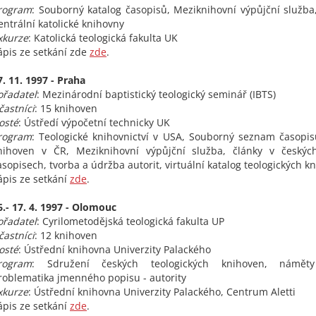
rogram
: Souborný katalog časopisů, Meziknihovní výpůjční služba
entrální katolické knihovny
xkurze
: Katolická teologická fakulta UK
ápis ze setkání zde
zde
.
7. 11. 1997 - Praha
ořadatel
: Mezinárodní baptistický teologický seminář (IBTS)
častníci
: 15 knihoven
osté
: Ústředí výpočetní technicky UK
rogram
: Teologické knihovnictví v USA, Souborný seznam časopis
nihoven v ČR, Meziknihovní výpůjční služba, články v českých
asopisech, tvorba a údržba autorit, virtuální katalog teologických k
ápis ze setkání
zde
.
6.- 17. 4. 1997 - Olomouc
ořadatel
: Cyrilometodějská teologická fakulta UP
častníci
: 12 knihoven
osté
: Ústřední knihovna Univerzity Palackého
rogram
: Sdružení českých teologických knihoven, náměty
roblematika jmenného popisu - autority
xkurze
: Ústřední knihovna Univerzity Palackého, Centrum Aletti
ápis ze setkání
zde
.