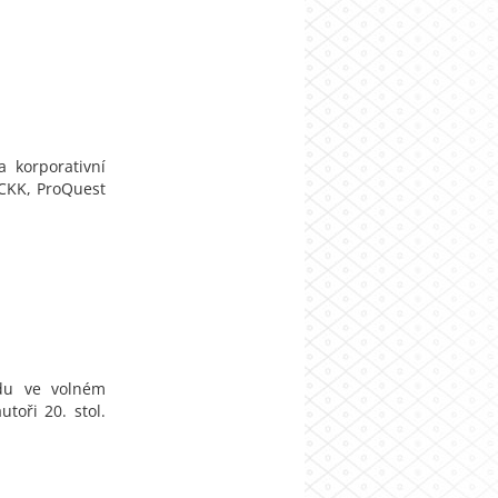
a korporativní
 CKK, ProQuest
ndu ve volném
toři 20. stol.