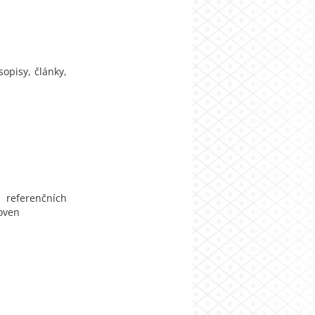
sopisy, články,
a referenčních
hoven