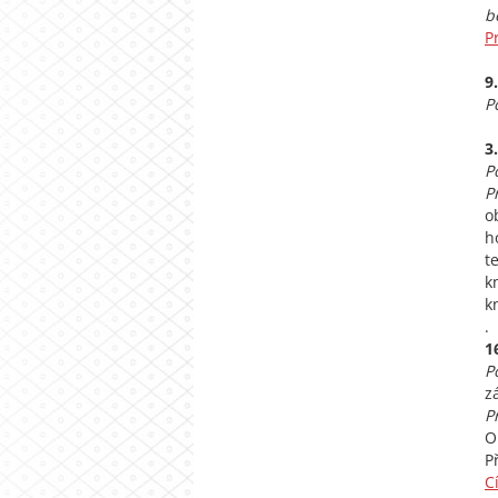
b
P
9
P
3
P
P
o
h
t
k
k
.
1
P
z
P
O
P
C