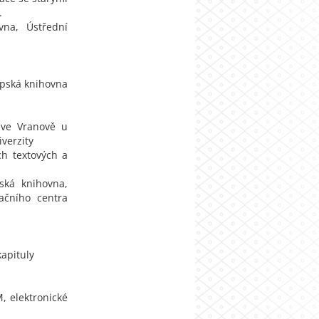
.
vna, Ústřední
upská knihovna
 ve Vranově u
iverzity
ch textových a
pská knihovna,
ačního centra
kapituly
, elektronické