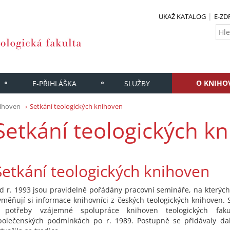
UKAŽ KATALOG
E-ZD
O KNIHO
E-PŘIHLÁŠKA
SLUŽBY
nihoven
Setkání teologických knihoven
Setkání teologických k
Setkání teologických knihoven
d r. 1993 jsou pravidelně pořádány pracovní semináře, na kterých 
yměňují si informace knihovníci z českých teologických knihoven. S
 potřeby vzájemné spolupráce knihoven teologických fak
polečenských podmínkách po r. 1989. Postupně se přidávaly dal