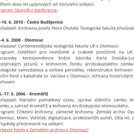
ěhem dvou let uplynulých od minulého setkání.
rogram
Sborník z konference.
.-10. 6. 2010 - České Budějovice
ořadatel: Knihovna Josefa Petra Ondoka Teologická fakulta Jihočeské
.-4. 6. 2008 - Olomouc
ořadatel:
Cyrilometodějská teologická fakulta UP v Olomouci
rogram:
Oddělení pro nevidomé a zrakově postižené na UK 
brazovky, korespondence kněze básníka Karla Dostála-Lut
ostýnských jezuitů v knihovním fondu arcibiskupského zámku
eologická samizdatová a exilová periodika, rekonstrukce knihoven 
nižní fond v katedrále sv. Václava v Olomouci, ochrana historickýc
nihoven
6.-17. 5. 2006 - Kroměříž
ořadatel:
Národní památkový ústav, správa státního zámku Ar
ámku a zahrad Kroměříž a knihovna Arcibiskupství olomouckého.
rogram
: Církevní knihovny, zámecké knihovny, Zemský archiv Op
lomouc, Mons. Vorlíček, digitalizace, protestantští autoři, Otta ml. z
říspěvky přednesené na setkání:
írkevní fondy v Zemském archivu v Olomouci