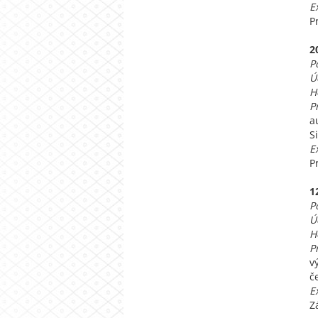
E
P
2
P
Ú
H
P
a
S
E
P
1
P
Ú
H
P
v
č
E
Z