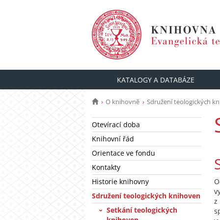
KATALOGY A DATABÁZE
O knihovně
Sdružení teologických k
Otevírací doba
Knihovní řád
Orientace ve fondu
Kontakty
Historie knihovny
O
v
Sdružení teologických knihoven
z
Setkání teologických
s
knihoven