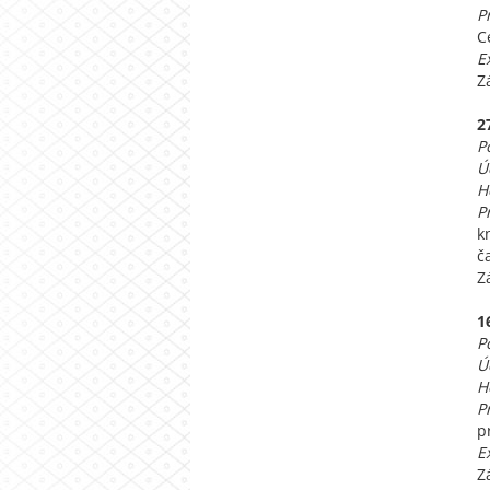
P
C
E
Z
2
P
Ú
H
P
k
č
Z
1
P
Ú
H
P
p
E
Z