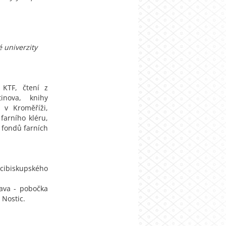
 univerzity
KTF, čtení z
inova, knihy
 v Kroměříži,
farního kléru,
h fondů farních
cibiskupského
ava - pobočka
 Nostic.