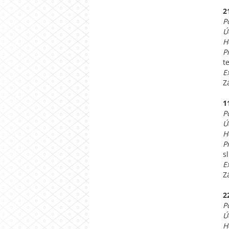
2
P
Ú
H
P
t
E
Z
1
P
Ú
H
P
s
E
Z
2
P
Ú
H