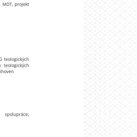
, MDT, projekt
ů teologických
 teologických
nihoven
 spolupráce,