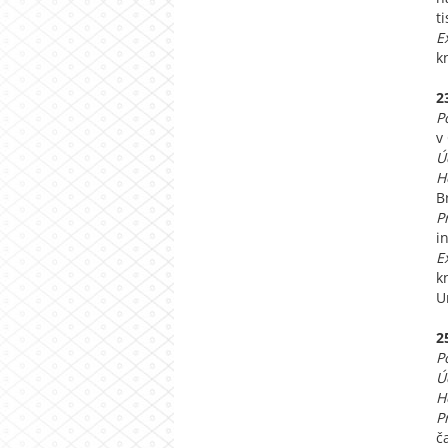
t
E
k
2
P
v
Ú
H
B
P
i
E
k
U
2
P
Ú
H
P
č