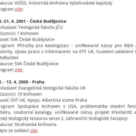
xkurze
: VOŠIS, historická knihovna Vyšehradské kapituly
rogram
zde
:
0.-21. 4. 2001 - České Budějovice
ořadatel
: Teologická fakulta JČU
častníci
: ? knihoven
osté
: SVK České Budějovice
rogram
: Příručky pro katalogizaci - unifikované názvy pro Bibli 
utority, výuka práce s informacemi na ETF UK, hudební oddelení
iteBuilder
xkurze
: SVK České Budějovice
rogram
zde
.
2. - 13. 4. 2000 - Praha
ořadatel
: Evangelická teologická fakulta UK
častníci
: 19 knihoven
osté
: ÚVT UK, Kpsys, Albertina Icome Praha
rogram
: Spolupáce knihoven v USA, problematika stavění fo
ýběru, souborné katalogy, unifikované názvy, projekt Křesťanští au
eský teologický tezaurus verze 2, zahraniční teologické časopisy
xkurze
: Strahovská knihovna
ápis ze setkání
zde
.