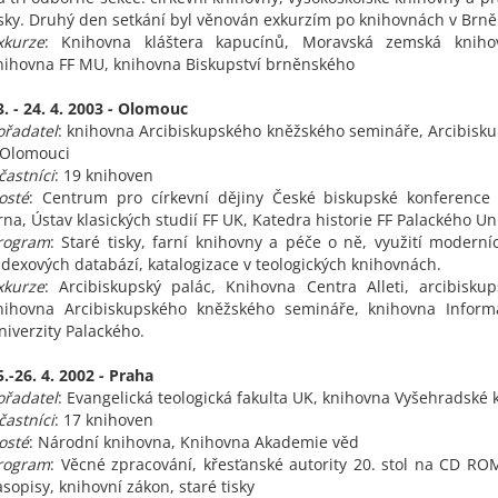
isky. Druhý den setkání byl věnován exkurzím po knihovnách v Brně
xkurze
: Knihovna kláštera kapucínů, Moravská zemská kniho
nihovna FF MU, knihovna Biskupství brněnského
3. - 24. 4. 2003 - Olomouc
ořadatel
: knihovna Arcibiskupského kněžského semináře, Arcibisk
 Olomouci
častníci
: 19 knihoven
osté
: Centrum pro církevní dějiny České biskupské konference
rna, Ústav klasických studií FF UK, Katedra historie FF Palackého Un
rogram
: Staré tisky, farní knihovny a péče o ně, využití moderní
ndexových databází, katalogizace v teologických knihovnách.
xkurze
: Arcibiskupský palác, Knihovna Centra Alleti, arcibisku
nihovna Arcibiskupského kněžského semináře, knihovna Inform
niverzity Palackého.
5.-26. 4. 2002 - Praha
ořadatel
: Evangelická teologická fakulta UK, knihovna Vyšehradské 
častníci
: 17 knihoven
osté
: Národní knihovna, Knihovna Akademie věd
rogram
: Věcné zpracování, křesťanské autority 20. stol na CD ROM
asopisy, knihovní zákon, staré tisky