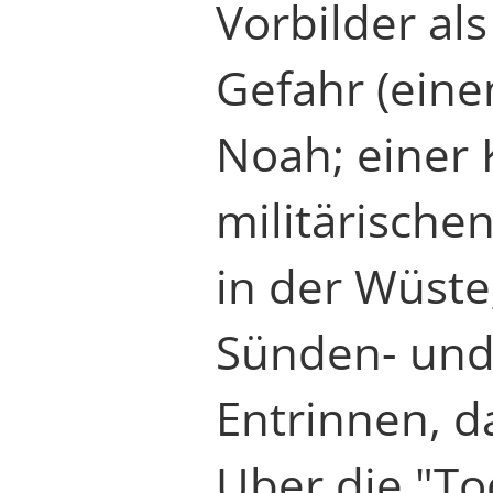
Vorbilder al
Gefahr (ein
Noah; einer 
militärische
in der Wüste;
Sünden- und 
Entrinnen, 
Uber die "To