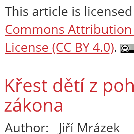
This article is licens
Commons Attribution 4
License (CC BY 4.0)
.
Křest dětí z p
zákona
Author:
Jiří Mrázek