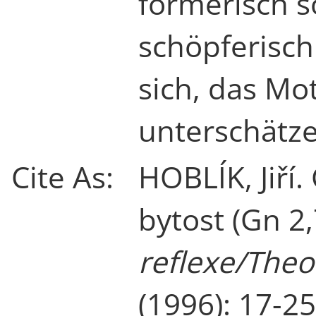
formerisch s
schöpferisch
sich, das Mo
unterschätze
Cite As:
HOBLÍK, Jiří.
bytost (Gn 2,
reflexe/Theol
(1996): 17-25