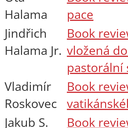
Halama
pace
Jindřich
Book revie
Halama Jr.
vložená do
pastorální 
Vladimír
Book revie
Roskovec
vatikánské
Jakub S.
Book review