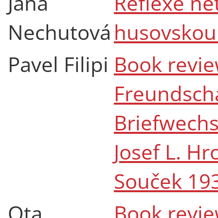
Jana
Reflexe ne
Nechutová
husovskou
Pavel Filipi
Book revie
Freundscha
Briefwechs
Josef L. H
Souček 19
Ota
Book revie