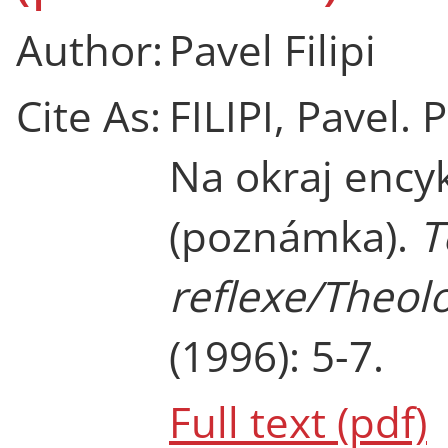
Author:
Pavel Filipi
Cite As:
FILIPI, Pavel.
Na okraj ency
(poznámka).
T
reflexe/Theolo
(1996): 5-7.
Full text (pdf)