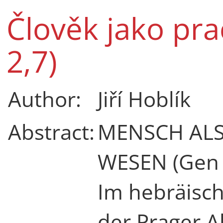
Člověk jako pra
2,7)
Author:
Jiří Hoblík
Abstract:
MENSCH ALS
WESEN (Gen 
Im hebräisch
der Prager Al