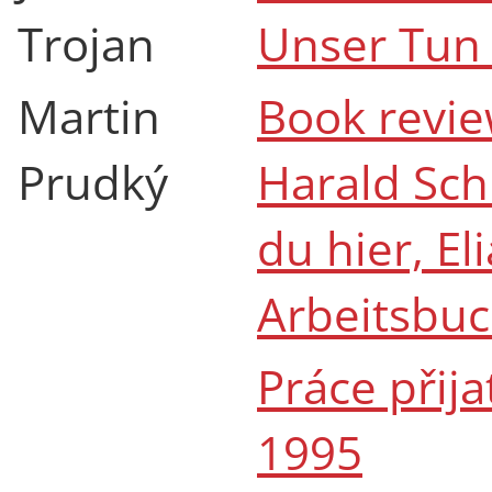
Trojan
Unser Tun
Martin
Book revie
Prudký
Harald Sch
du hier, E
Arbeitsbu
Práce přij
1995