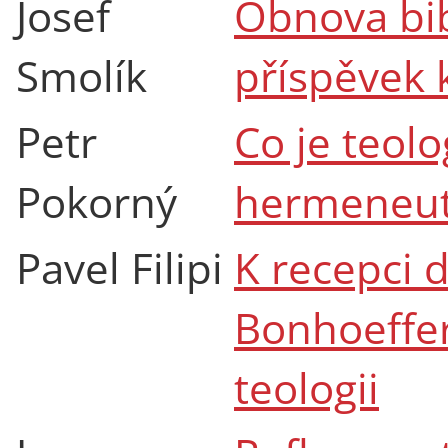
Josef
Obnova bib
Smolík
příspěvek
Petr
Co je teol
Pokorný
hermeneuti
Pavel Filipi
K recepci d
Bonhoeffer
teologii