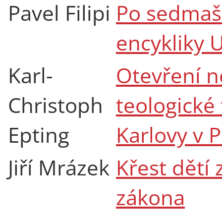
Pavel Filipi
Po sedmaše
encykliky 
Karl-
Otevření n
Christoph
teologické 
Epting
Karlovy v 
Jiří Mrázek
Křest dětí
zákona