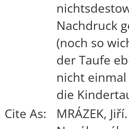
nichtsdestow
Nachdruck g
(noch so wic
der Taufe eb
nicht einmal 
die Kindertau
Cite As:
MRÁZEK, Jiří.