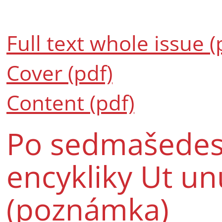
Full text whole issue (
Cover (pdf)
Content (pdf)
Po sedmašedesá
encykliky Ut un
(poznámka)