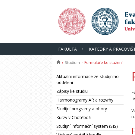
FAKULTA
KATEDRY A PRACOVIŠ
Studium
Formuláře ke stažení
Aktuální informace ze studijního
oddělení
Zápisy ke studiu
F
j
Harmonogramy AR a rozvrhy
Studijní programy a obory
V
r
Kurzy v Chotěboři
Studijní informační systém (SIS)
Výukový portál Moodle