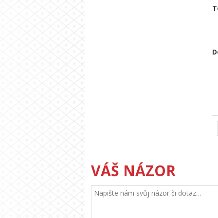
T
D
VÁŠ NÁZOR