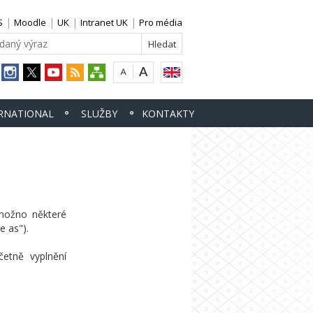
S
Moodle
UK
Intranet UK
Pro média
RNATIONAL
SLUŽBY
KONTAKTY
 možno některé
e as").
četně vyplnění