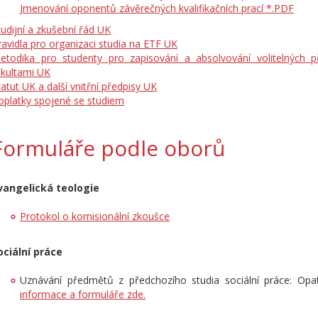
Jmenování oponentů závěrečných kvalifikačních prací *.PDF
tudijní a zkušební řád UK
ravidla pro organizaci studia na ETF UK
etodika pro studenty pro zapisování a absolvování volitelných
akultami UK
tatut UK a další vnitřní předpisy UK
oplatky spojené se studiem
Formuláře podle oborů
vangelická teologie
Protokol o komisionální zkoušce
ociální práce
Uznávání předmětů z předchozího studia sociální práce: Opa
informace a formuláře zde.