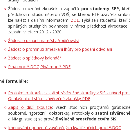
Žádost o uznání zkoušek a zápočtů
pro studenty SPP
, kteř
předchozím studiu něterou VOŠ, se kterou ETF uzavřela smlou
lze nalézt s dalšími informacemi
ZDE
. Týká se i studentů, kteří
splněných studijních povinností v rámci předchozí akreditace,
zapsáni v letech 2012 - 2020.
Žádost o uznání mateřství/rodičovství
Žádost o prominutí zmeškání lhůty pro podání odvolání
Žádost o splátkový kalendář
Plná moc *.DOC
Plná moc *.PDF
iné formuláře:
Protokol o zkoušce - státní závěrečné zkoušky v SIS - návod pro
Odhlášení od státní závěrečné zkoušky PDF
Zápis o dílčí zkoušce
: všech studijních programů (průběžn
souborné, rigorózní i doktorské). Protokoly o
statní závěrečn
a NMgr. studia) se provádí
výlučně prostřednictvím SIS
.
Jmenování oponentů závěrečných kvalifikačních prací *.DOC