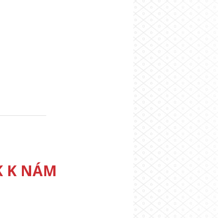
K K NÁM