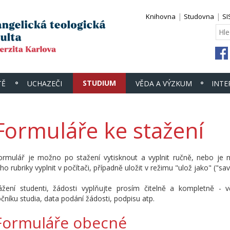
Knihovna
Studovna
SI
STUDIUM
TĚ
UCHAZEČI
VĚDA A VÝZKUM
INTE
Formuláře ke stažení
ormulář je možno po stažení vytisknout a vyplnit ručně, nebo je
eho rubriky vyplnit v počítači, případně uložit v režimu "ulož jako" ("sav
ážení studenti, žádosti vyplňujte prosím čitelně a kompletně - v
očníku studia, data podání žádosti, podpisu atp.
Formuláře obecné