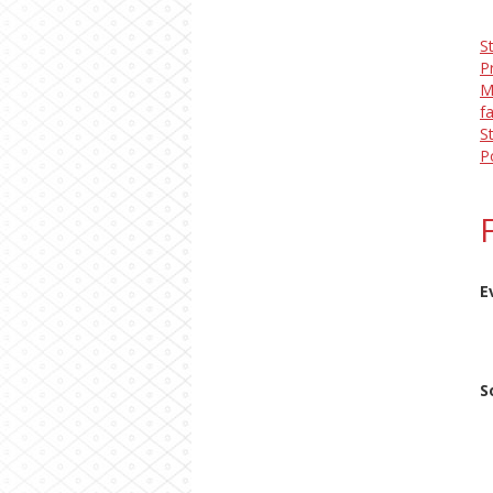
S
P
M
f
S
P
E
S