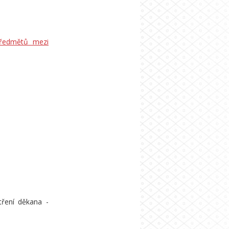
 předmětů mezi
tření děkana -