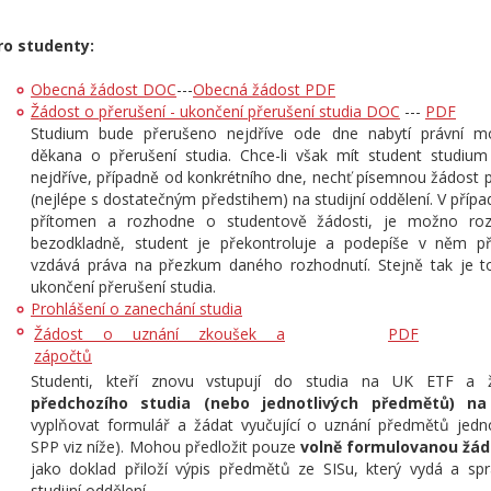
ro studenty:
Obecná žádost DOC
---
Obecná žádost PDF
Žádost o přerušení - ukončení přerušení studia DOC
---
PDF
Studium bude přerušeno nejdříve ode dne nabytí právní mo
děkana o přerušení studia. Chce-li však mít student studiu
nejdříve, případně od konkrétního dne, nechť písemnou žádost 
(nejlépe s dostatečným předstihem) na studijní oddělení. V přípa
přítomen a rozhodne o studentově žádosti, je možno roz
bezodkladně, student je překontroluje a podepíše v něm př
vzdává práva na přezkum daného rozhodnutí. Stejně tak je 
ukončení přerušení studia.
Prohlášení o zanechání studia
Žádost o uznání zkoušek a
PDF
zápočtů
Studenti, kteří znovu vstupují do studia na UK ETF a 
předchozího studia (nebo jednotlivých předmětů) na
vyplňovat formulář a žádat vyučující o uznání předmětů jednot
SPP viz níže). Mohou předložit pouze
volně formulovanou žád
jako doklad přiloží výpis předmětů ze SISu, který vydá a spr
studijní oddělení.