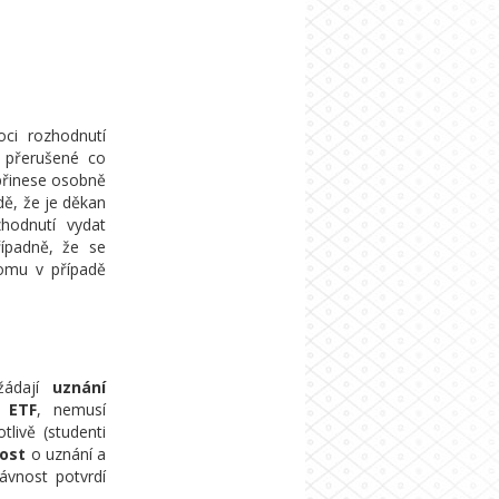
ci rozhodnutí
m přerušené co
přinese osobně
dě, že je děkan
hodnutí vydat
ípadně, že se
tomu v případě
žádají
uznání
 ETF
, nemusí
livě (studenti
ost
o uznání a
ávnost potvrdí