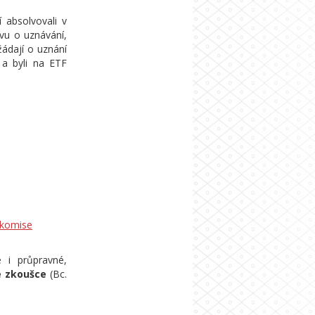
í absolvovali v
vu o uznávání,
 žádají o uznání
 a byli na ETF
 komise
é i průpravné,
é zkoušce
(Bc.