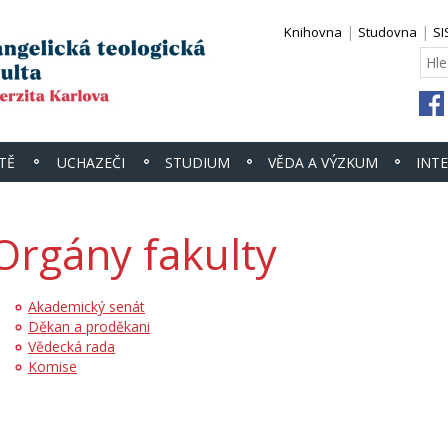
Knihovna
Studovna
SI
TĚ
UCHAZEČI
STUDIUM
VĚDA A VÝZKUM
INT
Orgány fakulty
Akademický senát
Děkan a proděkani
Vědecká rada
Komise