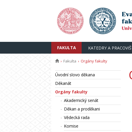
FAKULTA
KATEDRY A PRACOVIŠ
Fakulta
Orgány fakulty
Úvodní slovo děkana
Děkanát
Orgány fakulty
Akademický senát
Děkan a proděkani
Vědecká rada
Komise