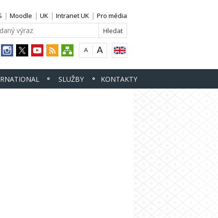
S
Moodle
UK
Intranet UK
Pro média
ERNATIONAL
SLUŽBY
KONTAKTY