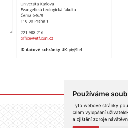
Univerzita Karlova
Evangelická teologická fakulta
Černá 646/9
110 00 Praha 1
221 988 216
office@etf.cuni.cz
ID datové schránky UK
: piyj9b4
Používáme soub
Přihlášení do in
Tyto webové stránky použí
cílem vylepšení uživatel
a zjištění zdroje návštěvn