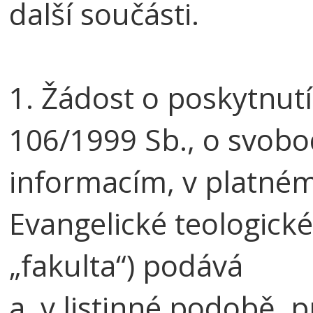
další součásti.
1. Žádost o poskytnut
106/1999 Sb., o svob
informacím, v platném 
Evangelické teologické
„fakulta“) podává
a. v listinné podobě, 