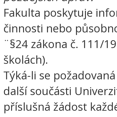
Fakulta poskytuje infor
činnosti nebo působno
¨§24 zákona č. 111/19
školách).
Týká-li se požadovaná
další součásti Univerzi
příslušná žádost každ