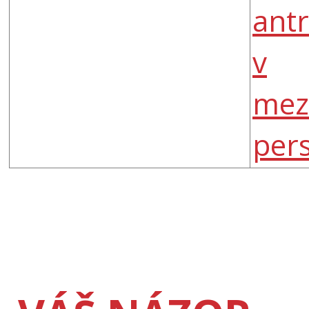
ant
v
mez
per