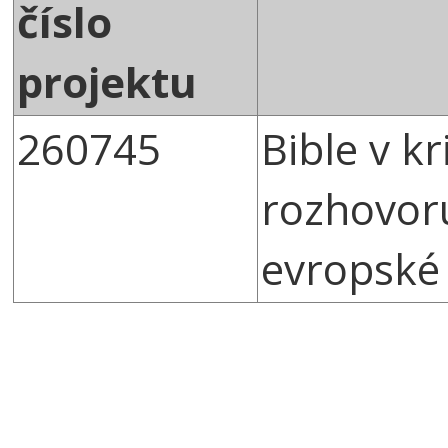
číslo
projektu
260745
Bible v k
rozhovor
evropské 