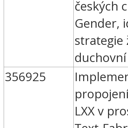
českých c
Gender, i
strategie
duchovní
356925
Implemen
propojen
LXX v pro
Text-Fabr