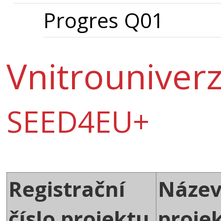
Progres Q01
Vnitrouniverz
SEED4EU+
Registrační
Náze
číslo projektu
proje