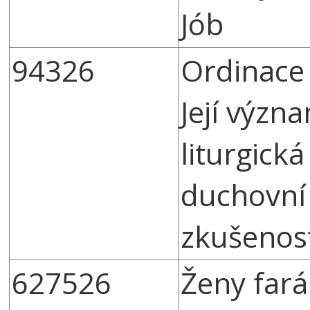
Jób
94326
Ordinace 
Její význ
liturgická
duchovní
zkušenos
627526
Ženy fará