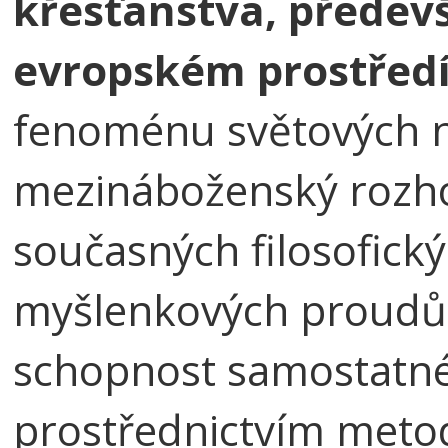
křesťanstva, předev
evropském prostředí
fenoménu světových n
mezináboženský rozhov
současných filosofick
myšlenkových proudů. 
schopnost samostatné
prostřednictvím meto