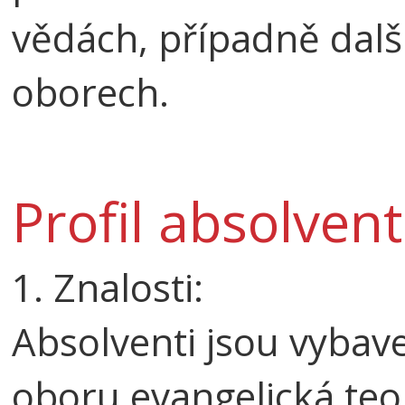
vědách, případně dalš
oborech.
Profil absolven
1. Znalosti:
Absolventi jsou vybav
oboru evangelická teol