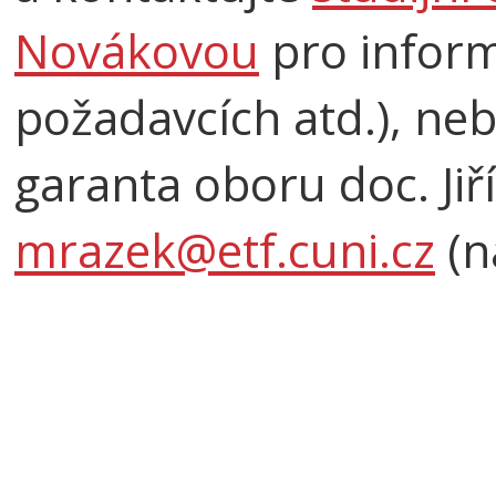
Novákovou
pro inform
požadavcích atd.), n
garanta oboru doc. Jiř
mrazek@etf.cuni.cz
(n