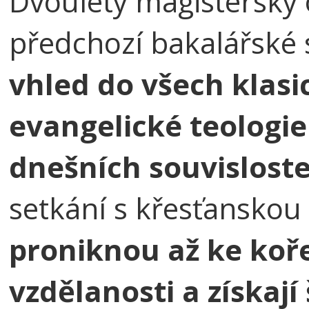
Dvouletý magisterský 
předchozí bakalářské
vhled do všech klasi
evangelické teologie 
dnešních souvisloste
setkání s křesťanskou 
proniknou až ke koř
vzdělanosti a získaj