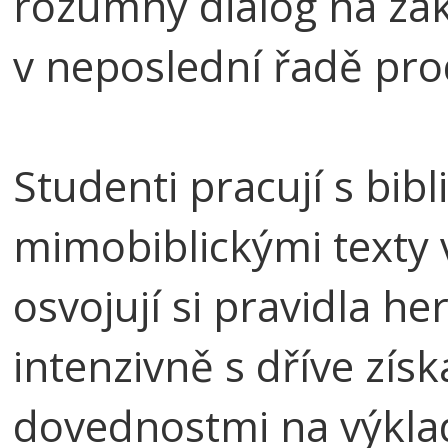
rozumný dialog na zák
v neposlední řadě prod
Studenti pracují s bibl
mimobiblickými texty 
osvojují si pravidla h
intenzivně s dříve zís
dovednostmi na výklad