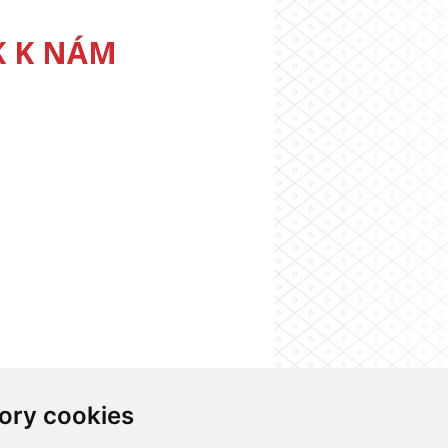
K K NÁM
ory cookies
formačního systému UK
Nastavení cookies