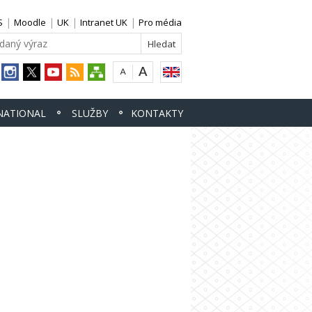
S
Moodle
UK
Intranet UK
Pro média
NATIONAL
SLUŽBY
KONTAKTY