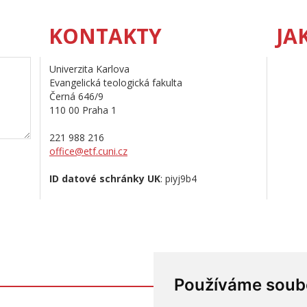
KONTAKTY
JA
Univerzita Karlova
Evangelická teologická fakulta
Černá 646/9
110 00 Praha 1
221 988 216
office@etf.cuni.cz
ID datové schránky UK
: piyj9b4
Používáme soub
Přihlášení do in