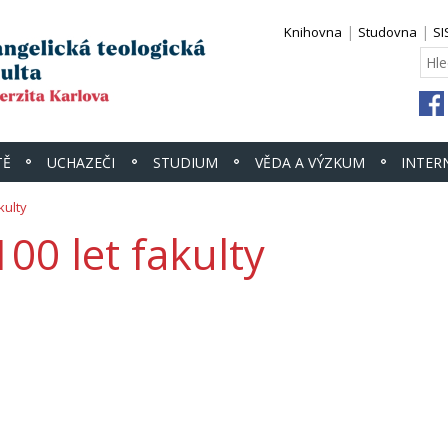
Knihovna
Studovna
SI
TĚ
UCHAZEČI
STUDIUM
VĚDA A VÝZKUM
INTER
kulty
100 let fakulty