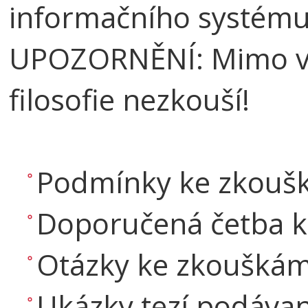
informačního systému
UPOZORNĚNÍ: Mimo vy
filosofie nezkouší!
Podmínky ke zkou
Doporučená četba 
Otázky ke zkoušká
Ukázky tezí podávaný