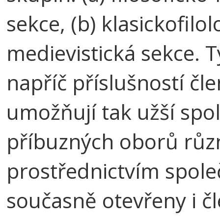
sekce, (b) klasickofilol
medievistická sekce. T
napříč příslušností čl
umožňují tak užší spo
příbuzných oborů růz
prostřednictvím spole
současně otevřeny i č