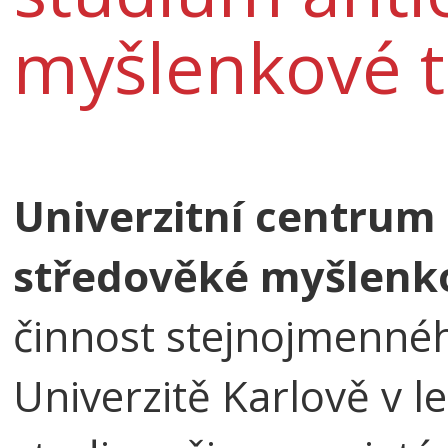
myšlenkové t
Univerzitní centrum
středověké myšlenko
činnost stejnojmenné
Univerzitě Karlově v l