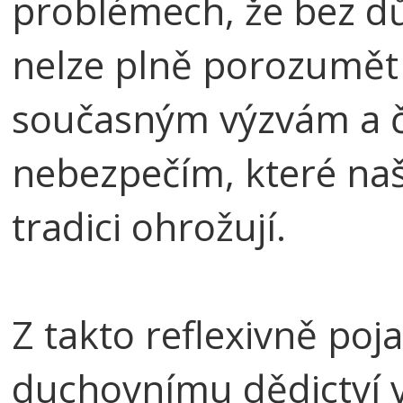
problémech, že bez dů
nelze plně porozumět 
současným výzvám a če
nebezpečím, které naš
tradici ohrožují.
Z takto reflexivně po
duchovnímu dědictví v