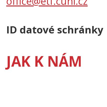
office@etf.cuni.cz
ID datové schránky
JAK K NÁM