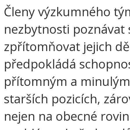
Členy výzkumného tým
nezbytnosti poznávat s
zpřítomňovat jejich dě
předpokládá schopnost
přítomným a minulým 
starších pozicích, zá
nejen na obecné rovině