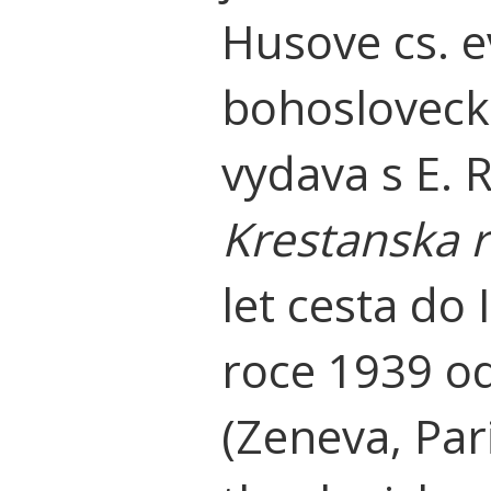
Husove cs. e
bohosloveck
vydava s E. 
Krestanska 
let cesta do 
roce 1939 o
(Zeneva, Par