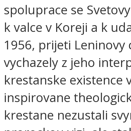
spoluprace se Svetov
k valce v Koreji a k u
1956, prijeti Leninovy 
vychazely z jeho inter
krestanske existence v 
inspirovane theologick
krestane nezustali sv