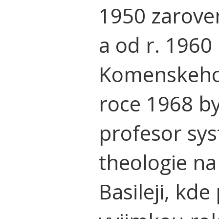
1950 zarove
a od r. 1960
Komenskeho 
roce 1968 by
profesor sy
theologie na
Basileji, kde