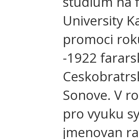
studium na f
University K
promoci roku
-1922 farar
Ceskobratrsk
Sonove. V ro
pro vyuku sy
jmenovan r