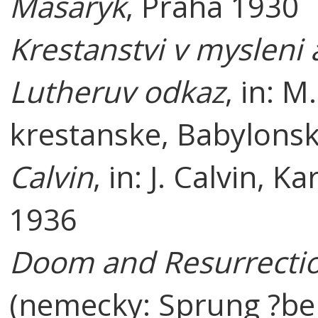
Masaryk
, Praha 1930
Krestanstvi v mysleni 
Lutheruv odkaz
, in: 
krestanske, Babylonsk
Calvin
, in: J. Calvin, 
1936
Doom and Resurrecti
(nemecky: Sprung ?ber