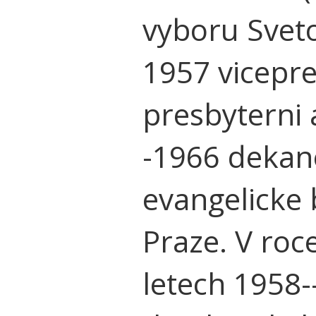
vyboru Sveto
1957 vicepr
presbyterni 
-1966 deka
evangelicke 
Praze. V roc
letech 1958