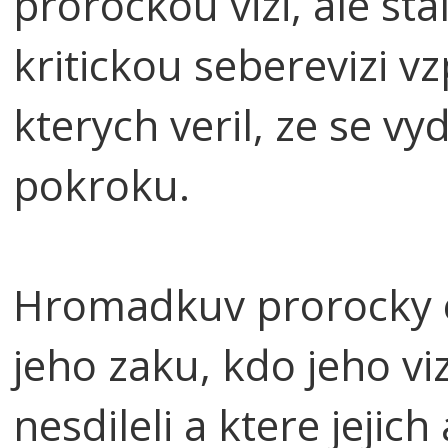
prorockou vizi, ale st
kritickou seberevizi vz
kterych veril, ze se vy
pokroku.
Hromadkuv prorocky et
jeho zaku, kdo jeho vi
nesdileli a ktere jeji