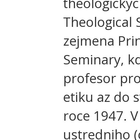
theologickyc
Theological 
zejmena Pri
Seminary, kd
profesor pro
etiku az do 
roce 1947. V
ustredniho 