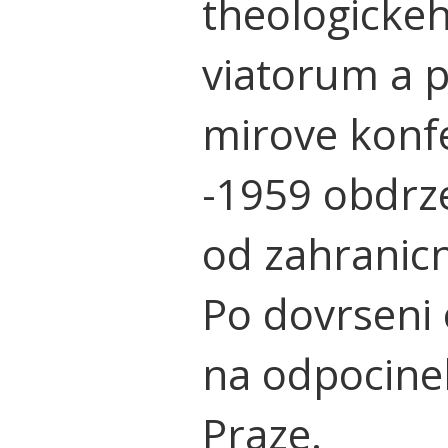
theologicke
viatorum a 
mirove konf
-1959 obdrz
od zahranicn
Po dovrseni 
na odpocinek
Praze.