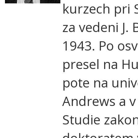
kurzech pri 
za vedeni J. 
1943. Po os
presel na Hu
pote na unive
Andrews a v B
Studie zakon
doktoratem v