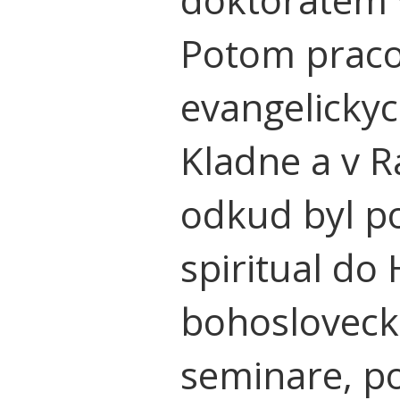
Potom pracov
evangelicky
Kladne a v R
odkud byl p
spiritual do
bohoslovec
seminare, po 