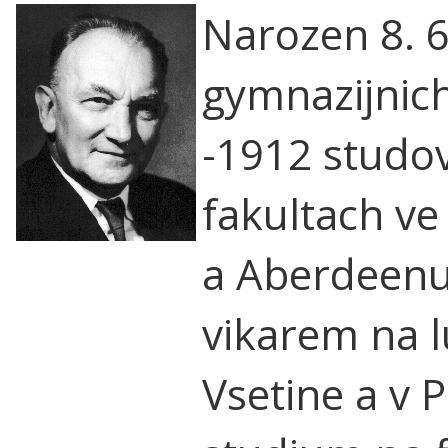
Narozen 8. 6
gymnazijnich
-1912 studov
fakultach ve 
a Aberdeenu
vikarem na l
Vsetine a v 