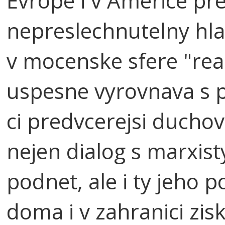
Evrope i v Americe pr
nepreslechnutelny hla
v mocenske sfere "rea
uspesne vyrovnava s p
ci predvcerejsi ducho
nejen dialog s marxis
podnet, ale i ty jeho p
doma i v zahranici zi