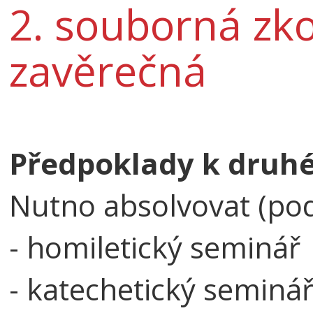
2. souborná zko
zavěrečná
Předpoklady k druhé
Nutno absolvovat (pod
- homiletický seminář
- katechetický seminá