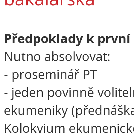
Předpoklady k první
Nutno absolvovat:
- proseminář PT
- jeden povinně volite
ekumeniky (přednášk
Kolokvium ekumenické