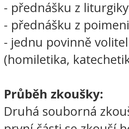
- přednášku z liturgiky
- přednášku z poimen
- jednu povinně volit
(homiletika, katecheti
Průběh zkoušky:
Druhá souborná zkoušk
první části se zkouší h