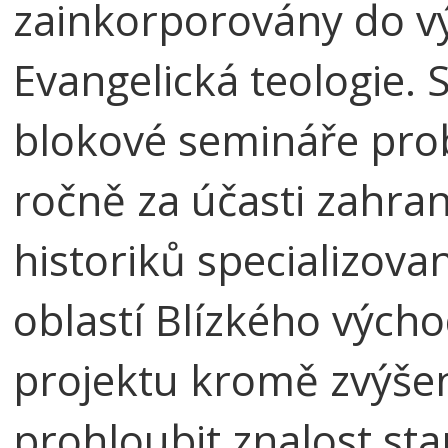
zainkorporovány do v
Evangelická teologie. S
blokové semináře prob
ročně za účasti zahran
historiků specializova
oblastí Blízkého vých
projektu kromě zvýše
prohloubit znalost sta