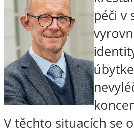
péči v 
vyrovn
identi
úbytkem
nevylé
koncem 
V těchto situacích se 