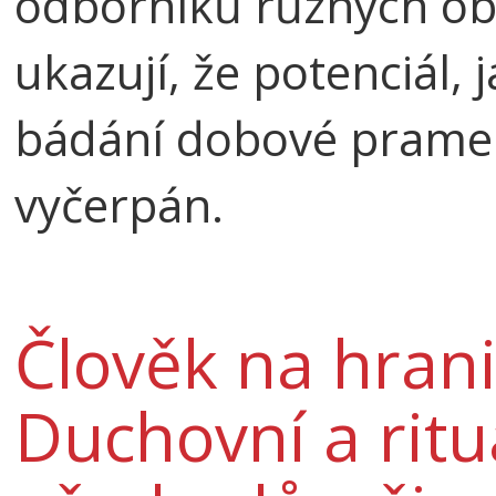
odborníků různých ob
ukazují, že potenciál,
bádání dobové pramen
vyčerpán.
Člověk na hranic
Duchovní a ritu