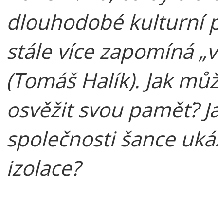
dlouhodobé kulturní p
stále více zapomíná „v
(Tomáš Halík). Jak mů
osvěžit svou paměť? J
společnosti šance uká
izolace?