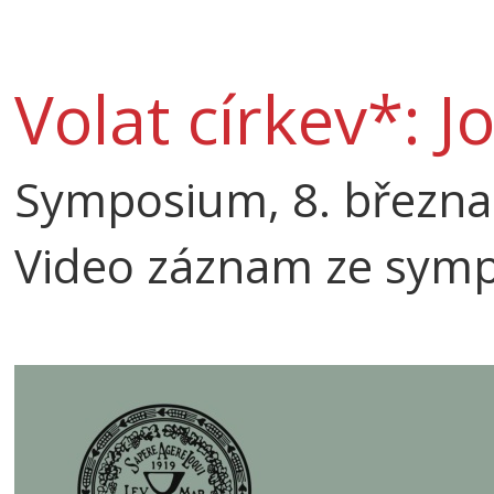
Volat církev*: Jo
Symposium, 8. března
Video záznam ze sym