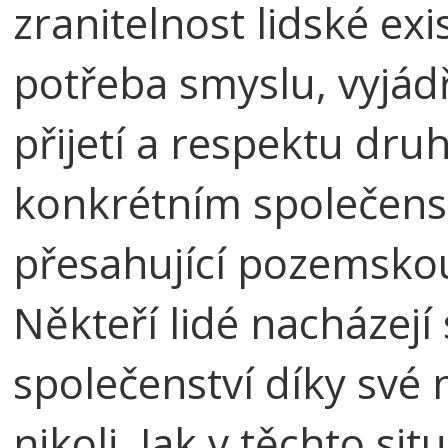
zranitelnost lidské ex
potřeba smyslu, vyjád
přijetí a respektu dru
konkrétním společenst
přesahující pozemskou
Někteří lidé nacházejí
společenství díky své n
nikoli. Jak v těchto s