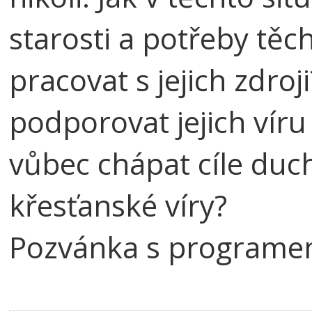
starosti a potřeby těc
pracovat s jejich zdro
podporovat jejich víru
vůbec chápat cíle duc
křesťanské víry?
Pozvánka s programe