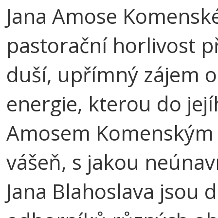
Jana Amose Komenskéh
pastorační horlivost 
duší, upřímný zájem o
energie, kterou do jej
Amosem Komenským šíř
vášeň, s jakou neúnavn
Jana Blahoslava jsou