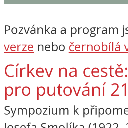
Pozvánka a program js
verze
nebo
černobílá 
Církev na cestě:
pro putování 21
Sympozium k připome
Josefa Smolíka (1922–2