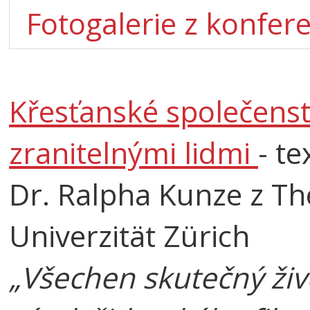
Fotogalerie z konfer
Křesťanské společenstv
zranitelnými lidmi
- t
Dr. Ralpha Kunze z Th
Univerzität Zürich
„Všechen skutečný živo