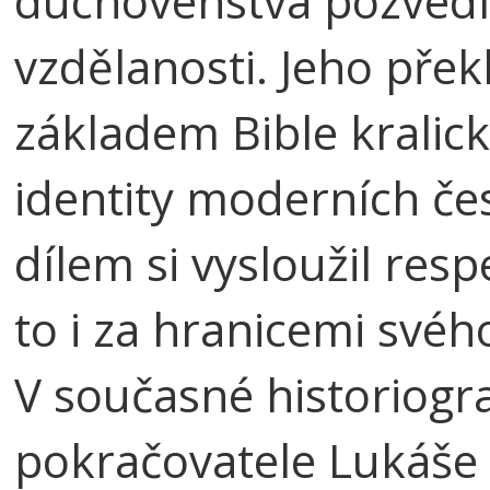
duchovenstva pozvedl
vzdělanosti. Jeho pře
základem Bible kralic
identity moderních če
dílem si vysloužil resp
to i za hranicemi svéh
V současné historiogr
pokračovatele Lukáše