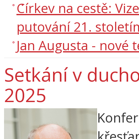
Církev na cestě: Viz
putování 21. století
Jan Augusta - nové t
Setkání v ducho
2025
Konfer
křesťa