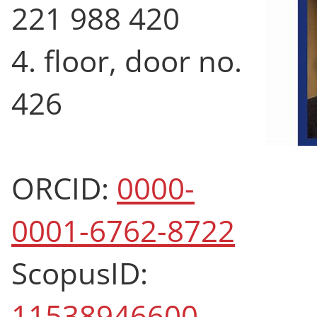
221 988 420
4. floor, door no.
426
ORCID:
0000-
0001-6762-8722
ScopusID:
11538946600