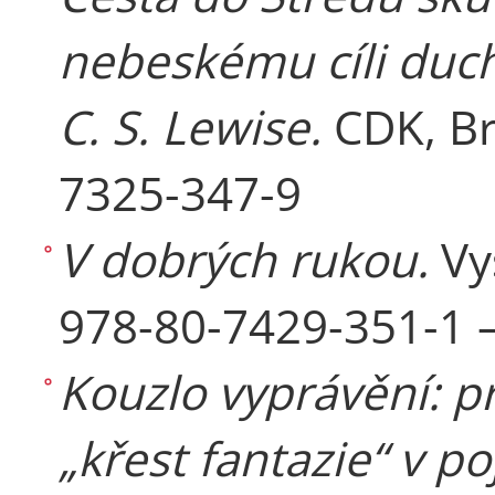
nebeskému cíli duch
C. S. Lewise.
CDK, Br
7325-347-9
V dobrých rukou.
Vy
978-80-7429-351-1 
Kouzlo vyprávění: p
„křest fantazie“ v po