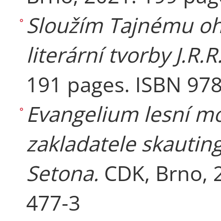
Sloužím Tajnému oh
literární tvorby J.R.R
191 pages. ISBN 97
Evangelium lesní m
zakladatele skauti
Setona.
CDK, Brno, 
477-3