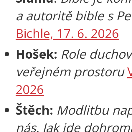
a autoritě bible s 
Bichle, 17. 6. 2026
Hošek:
Role duchov
veřejném prostoru
2026
Štěch:
Modlitbu nap
nás. Jak jde dohroma