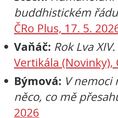
buddhistickém řádu
ČRo Plus, 17. 5. 202
Vaňáč:
Rok Lva XIV. 
Vertikála (Novinky), 
Býmová:
V nemoci 
něco, co mě přesah
2026