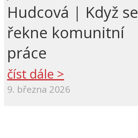
Hudcová | Když s
řekne komunitní
práce
číst dále >
9. března 2026