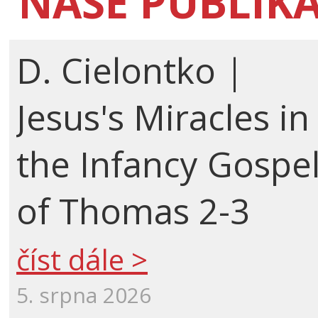
NAŠE PUBLIK
D. Cielontko |
Jesus's Miracles in
the Infancy Gospe
of Thomas 2-3
číst dále >
5. srpna 2026