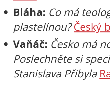
Bláha:
Co má teolog
plastelínou?
Český b
Vaňáč:
Česko má no
Poslechněte si speciá
Stanislava Přibyla
Ra