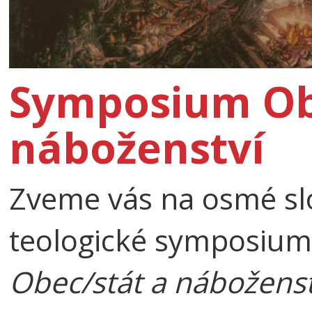
Symposium Ob
náboženství
Zveme vás na osmé slo
teologické symposium
Obec/stát a náboženst