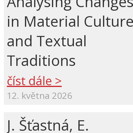
Analysing Change
in Material Cultur
and Textual
Traditions
číst dále >
12. května 2026
J. Šťastná, E.