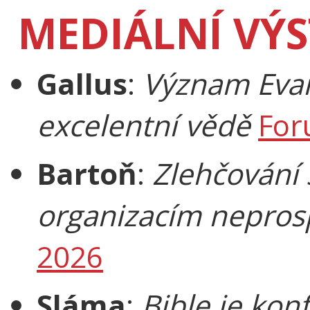
MEDIÁLNÍ VÝ
Gallus
:
Význam Evan
excelentní vědě
For
Bartoň
:
Zlehčování 
organizacím nepros
2026
Sláma
:
Bible je konf