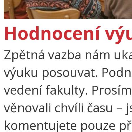
Hodnocení výu
Zpětná vazba nám uka
výuku posouvat. Podnět
vedení fakulty. Prosí
věnovali chvíli času –
komentujete pouze pře