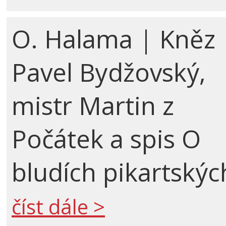
O. Halama | Kněz
Pavel Bydžovský,
mistr Martin z
Počátek a spis O
bludích pikartskýc
číst dále >