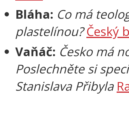
Bláha:
Co má teolog
plastelínou?
Český b
Vaňáč:
Česko má no
Poslechněte si speciá
Stanislava Přibyla
Ra