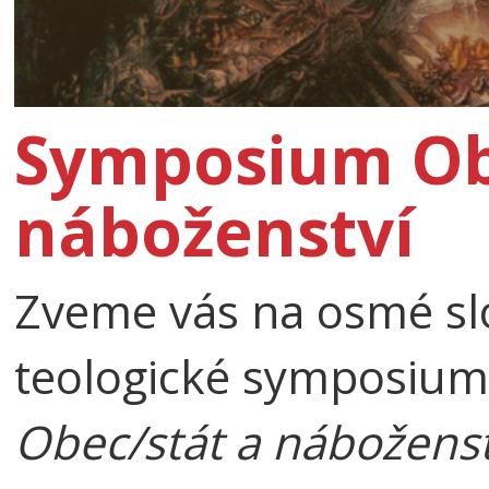
Symposium Ob
náboženství
Zveme vás na osmé slo
teologické symposium
Obec/stát a náboženst