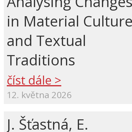
Analysing Change
in Material Cultur
and Textual
Traditions
číst dále >
12. května 2026
J. Šťastná, E.