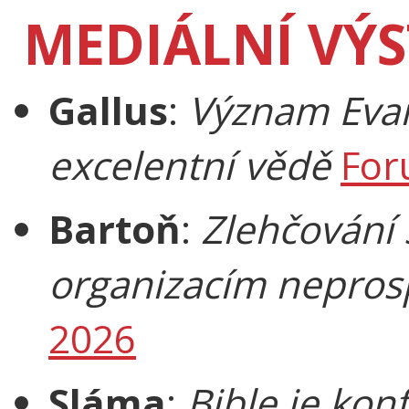
MEDIÁLNÍ VÝ
Gallus
:
Význam Evan
excelentní vědě
For
Bartoň
:
Zlehčování 
organizacím nepros
2026
Sláma
:
Bible je konf