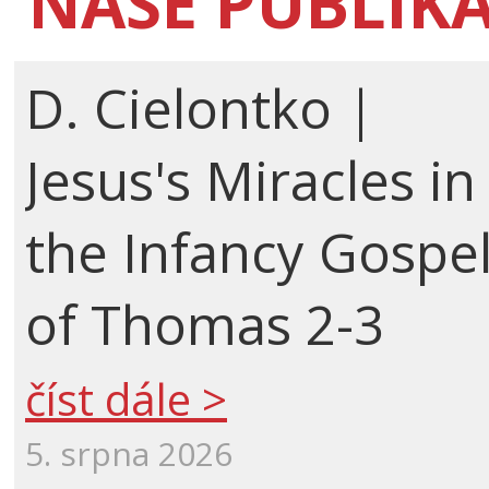
NAŠE PUBLIK
D. Cielontko |
Jesus's Miracles in
the Infancy Gospe
of Thomas 2-3
číst dále >
5. srpna 2026