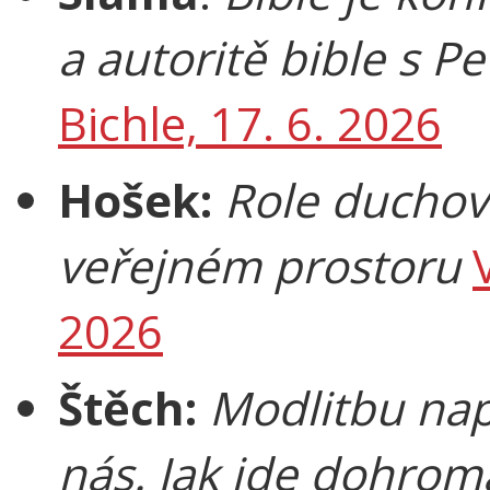
a autoritě bible s 
Bichle, 17. 6. 2026
Hošek:
Role duchov
veřejném prostoru
2026
Štěch:
Modlitbu nap
nás. Jak jde dohroma