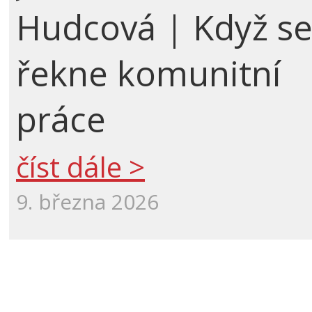
Hudcová | Když s
řekne komunitní
práce
číst dále >
9. března 2026