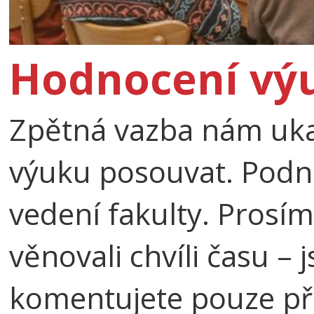
Hodnocení výu
Zpětná vazba nám uka
výuku posouvat. Podnět
vedení fakulty. Prosí
věnovali chvíli času –
komentujete pouze pře