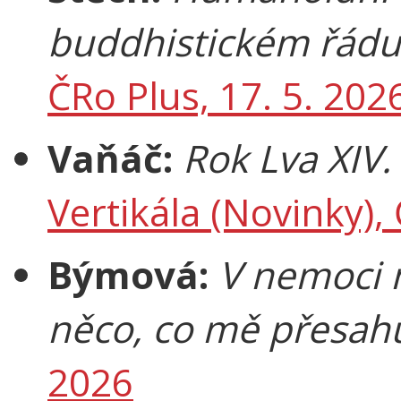
buddhistickém řádu
ČRo Plus, 17. 5. 202
Vaňáč:
Rok Lva XIV. 
Vertikála (Novinky), 
Býmová:
V nemoci 
něco, co mě přesah
2026