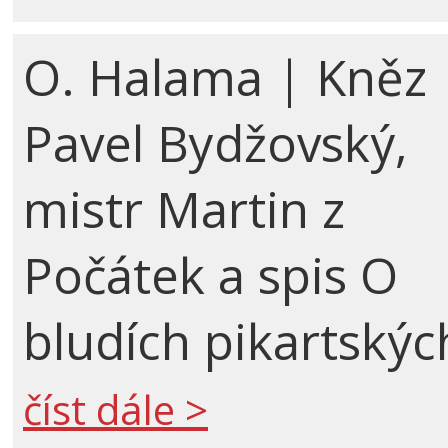
O. Halama | Kněz
Pavel Bydžovský,
mistr Martin z
Počátek a spis O
bludích pikartskýc
číst dále >