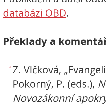
databázi OBD
.
Překlady a komentář
Z. Vlčková, „Evangeli
Pokorný, P. (eds.),
N
Novozákonní apokryf