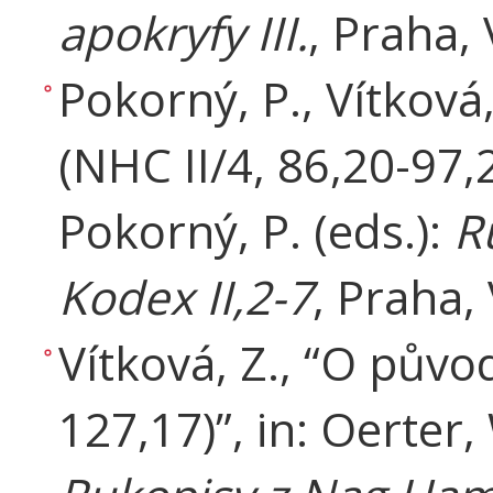
apokryfy III.
, Praha,
Pokorný, P., Vítková
(NHC II/4, 86,20-97,2
Pokorný, P. (eds.):
R
Kodex II,2-7
, Praha,
Vítková, Z., “O půvo
127,17)”, in: Oerter,