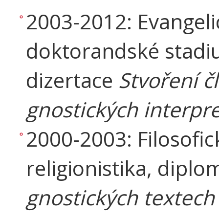
2003-2012: Evangeli
doktorandské stadi
dizertace
Stvoření č
gnostických interpr
2000-2003: Filosofic
religionistika, dipl
gnostických textec