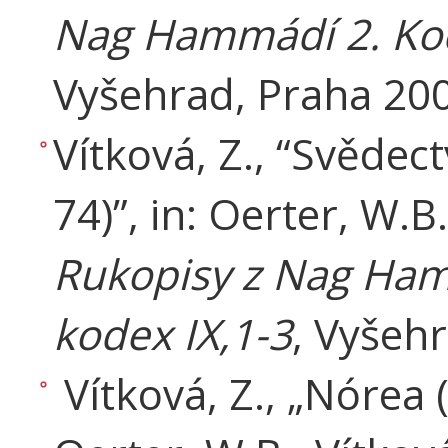
Nag Hammádí 2. Kode
Vyšehrad, Praha 200
Vítková, Z., “Svědec
74)”, in: Oerter, W.B.
Rukopisy z Nag Hamm
kodex IX,1-3
, Vyšehr
Vítková, Z., „Nórea (