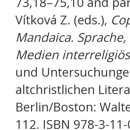
73,18–75,10 and parr
Vítková Z. (eds.),
Cop
Mandaica. Sprache, 
Medien interreligiö
und Untersuchungen
altchristlichen Liter
Berlin/Boston: Walte
112. ISBN 978-3-11