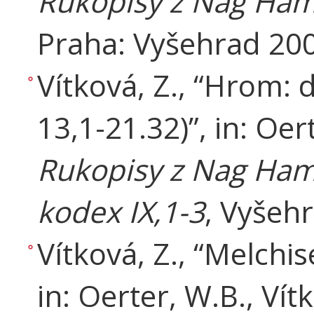
Rukopisy z Nag Ham
Praha: Vyšehrad 200
Vítková, Z., “Hrom: 
13,1-21.32)”, in: Oert
Rukopisy z Nag Hamm
kodex IX,1-3
, Vyšehr
Vítková, Z., “Melchis
in: Oerter, W.B., Vítk