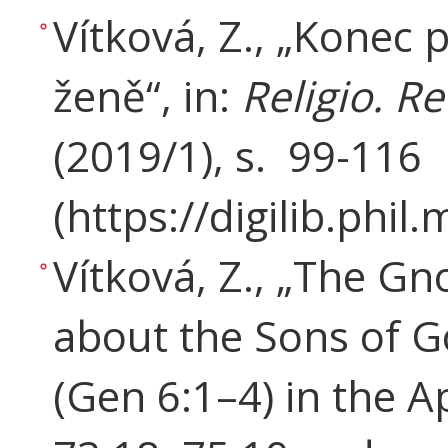
Vítková, Z., „Konec 
ženě“, in:
Religio. Re
(2019/1), s. 99-116
(https://digilib.phi
Vítková, Z., „The Gn
about the Sons of 
(Gen 6:1–4) in the 