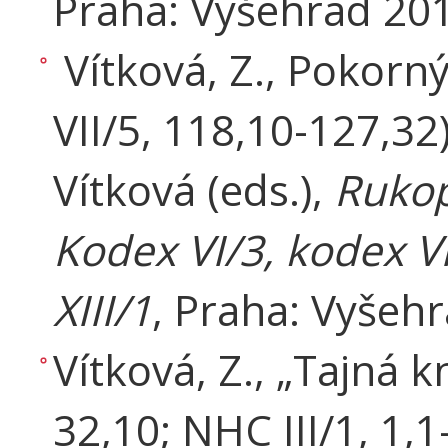
Praha: Vyšehrad 201
Vítková, Z., Pokorný,
VII/5, 118,10-127,32)“
Vítková (eds.),
Rukop
Kodex VI/3, kodex VI
XIII/1
, Praha: Vyšehr
Vítková, Z., „Tajná k
32,10; NHC III/1, 1,