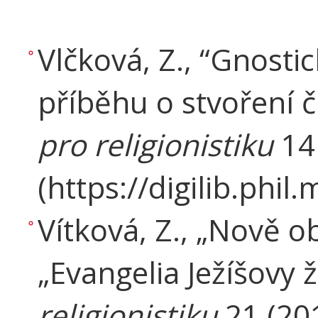
Vlčková, Z., “Gnosti
příběhu o stvoření č
pro religionistiku
14 
(https://digilib.phi
Vítková, Z., „Nově o
„Evangelia Ježíšovy 
religionistiku
21 (201