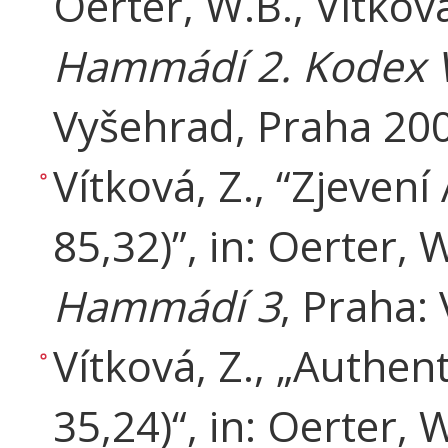
Oerter, W.B., Vítková
Hammádí 2. Kodex VI
Vyšehrad, Praha 200
Vítková, Z., “Zjeve
85,32)”, in: Oerter, W
Hammádí 3
, Praha:
Vítková, Z., „Authen
35,24)“, in: Oerter, 