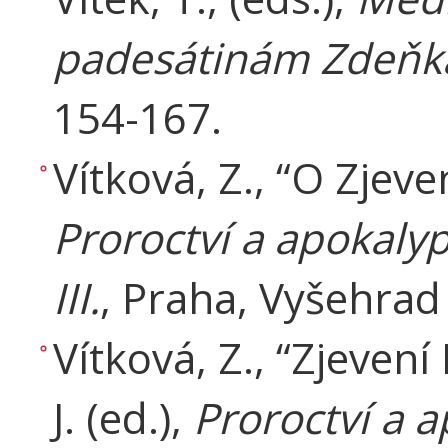
padesátinám Zdeňka
154-167.
Vítková, Z., “O Zjeven
Proroctví a apokaly
III.
, Praha, Vyšehrad
Vítková, Z., “Zjevení
J. (ed.),
Proroctví a 