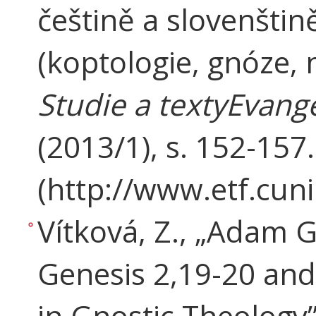
češtině a slovenštin
(koptologie, gnóze,
Studie a textyEvange
(2013/1), s. 152-157.
(http://www.etf.cuni
Vítková, Z., „Adam 
Genesis 2,19-20 and
in Gnostic Theology”,