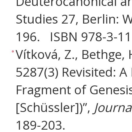
Deuterocanonical an
Studies 27, Berlin: 
196. ISBN 978-3-11
Vítková, Z., Bethge,
5287(3) Revisited: A
Fragment of Genesis 
[Schüssler])”,
Journa
189-203.