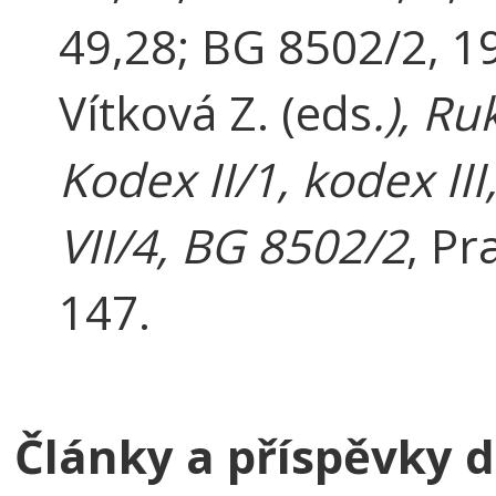
49,28; BG 8502/2, 19
Vítková Z. (eds
.), R
Kodex II/1, kodex III
VII/4, BG 8502/2
, Pr
147.
Články a příspěvky d