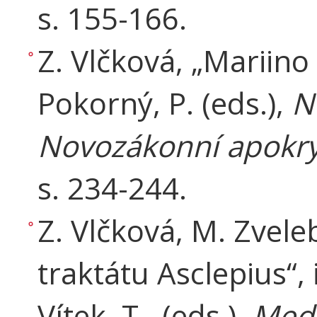
s. 155-166.
Z. Vlčková, „Mariino 
Pokorný, P. (eds.),
N
Novozákonní apokryf
s. 234-244.
Z. Vlčková, M. Zvele
traktátu Asclepius“, 
Vítek, T., (eds.),
Medi