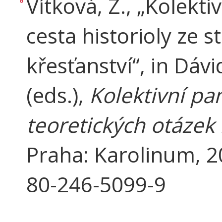
Vítková, Z., „Kolekt
cesta historioly ze 
křesťanství“, in Dávi
(eds.),
Kolektivní pam
teoretických otázek
Praha: Karolinum, 2
80-246-5099-9