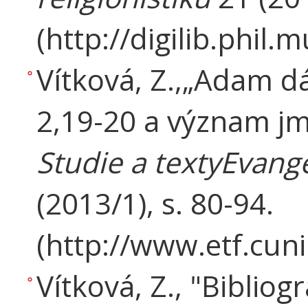
(http://digilib.phil
Vítková, Z.,„Adam d
2,19-20 a význam jme
Studie a textyEvange
(2013/1), s. 80-94.
(http://www.etf.cuni
Vítková, Z., "Bibliogr