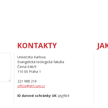
KONTAKTY
JA
Univerzita Karlova
Evangelická teologická fakulta
Černá 646/9
110 00 Praha 1
221 988 216
office@etf.cuni.cz
ID datové schránky UK
: piyj9b4