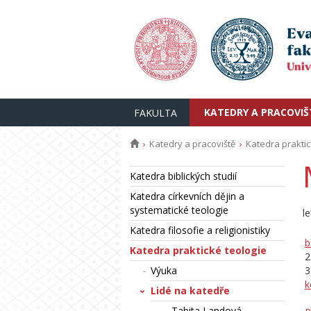
KATEDRY A PRACOVIŠ
FAKULTA
Katedry a pracoviště
Katedra praktic
Katedra biblických studií
Katedra církevních dějin a
systematické teologie
l
Katedra filosofie a religionistiky
b
Katedra praktické teologie
2
Výuka
3
k
Lidé na katedře
Tabita Landová