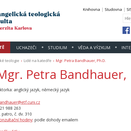
Knihovna
Studovna
SI
TĚ
UCHAZEČI
STUDIUM
VĚDA A VÝZKUM
INT
ké teologie
Lidé na katedře
Mgr. Petra Bandhauer, Ph.D.
Mgr. Petra Bandhauer, 
ektorka: anglický jazyk, německý jazyk
andhauer@etf.cuni.cz
21 988 263
. patro, č. dv. 310
onzultační hodiny
: podle dohody emailem