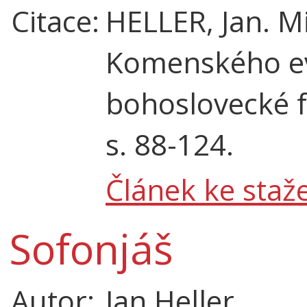
Citace:
HELLER, Jan. Mi
Komenského ev
bohoslovecké fa
s. 88-124.
Článek ke staže
Sofonjáš
Autor:
Jan Heller