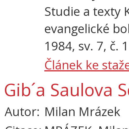
Studie a text
evangelické bo
1984, sv. 7, č. 1
Článek ke staže
Gib´a Saulova S
Autor:
Milan Mrázek