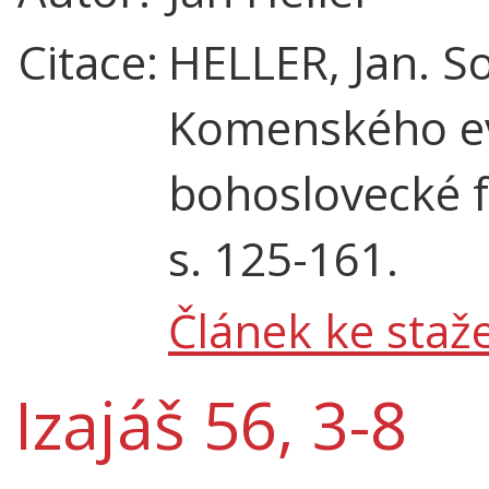
Citace:
HELLER, Jan. So
Komenského ev
bohoslovecké fa
s. 125-161.
Článek ke staže
Izajáš 56, 3-8