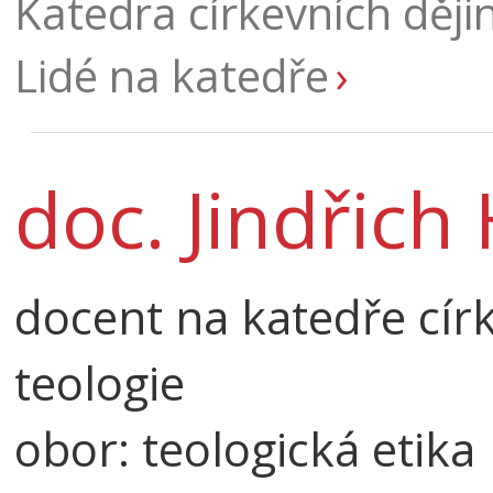
Katedra církevních ději
Lidé na katedře
doc. Jindřich
docent na katedře cír
teologie
obor: teologická etika