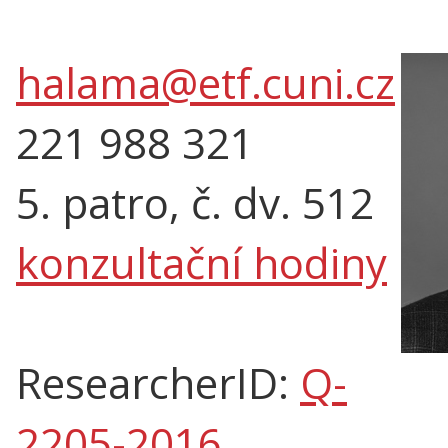
halama@etf.cuni.cz
221 988 321
5. patro, č. dv. 512
konzultační hodiny
ResearcherID:
Q-
2205-2016