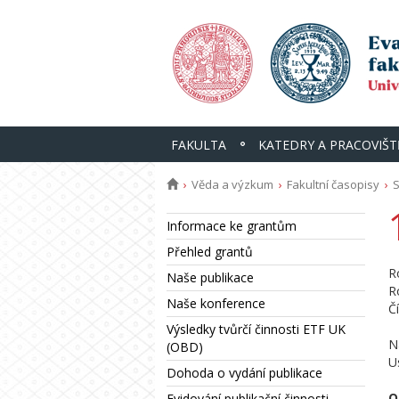
FAKULTA
KATEDRY A PRACOVIŠT
Věda a výzkum
Fakultní časopisy
S
Informace ke grantům
Přehled grantů
R
Naše publikace
R
Naše konference
Č
Výsledky tvůrčí činnosti ETF UK
N
(OBD)
U
Dohoda o vydání publikace
O
Evidování publikační činnosti