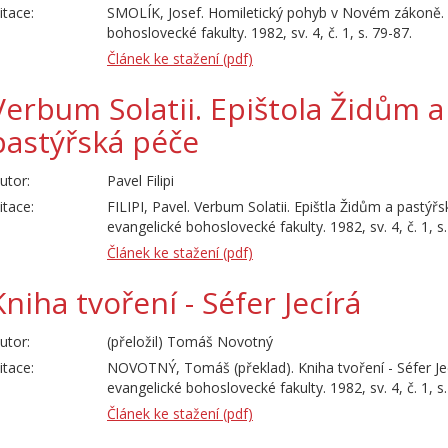
itace:
SMOLÍK, Josef. Homiletický pohyb v Novém zákoně. 
bohoslovecké fakulty. 1982, sv. 4, č. 1, s. 79-87.
Článek ke stažení (pdf)
Verbum Solatii. Epištola Židům a
pastýřská péče
utor:
Pavel Filipi
itace:
FILIPI, Pavel. Verbum Solatii. Epištla Židům a pastý
evangelické bohoslovecké fakulty. 1982, sv. 4, č. 1, s
Článek ke stažení (pdf)
Kniha tvoření - Séfer Jecírá
utor:
(přeložil) Tomáš Novotný
itace:
NOVOTNÝ, Tomáš (překlad). Kniha tvoření - Séfer Je
evangelické bohoslovecké fakulty. 1982, sv. 4, č. 1, s
Článek ke stažení (pdf)