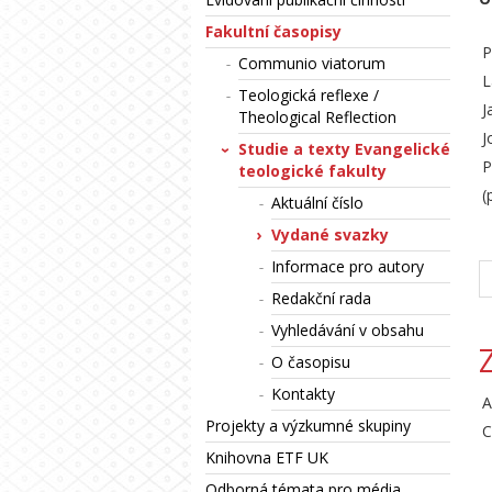
Fakultní časopisy
P
Communio viatorum
L
Teologická reflexe /
J
Theological Reflection
J
Studie a texty Evangelické
P
teologické fakulty
(
Aktuální číslo
Vydané svazky
Informace pro autory
Redakční rada
Vyhledávání v obsahu
O časopisu
Kontakty
A
Projekty a výzkumné skupiny
C
Knihovna ETF UK
Odborná témata pro média