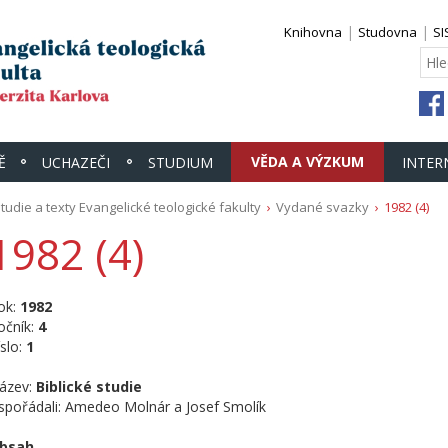
Knihovna
Studovna
SI
VĚDA A VÝZKUM
Ě
UCHAZEČI
STUDIUM
INTER
tudie a texty Evangelické teologické fakulty
Vydané svazky
1982 (4)
1982 (4)
ok:
1982
očník:
4
íslo:
1
ázev:
Biblické studie
spořádali: Amedeo Molnár a Josef Smolík
bsah