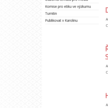
Komise pro etiku ve výzkumu
Turnitin
A
Publikovat v Karolinu
C
A
C
A