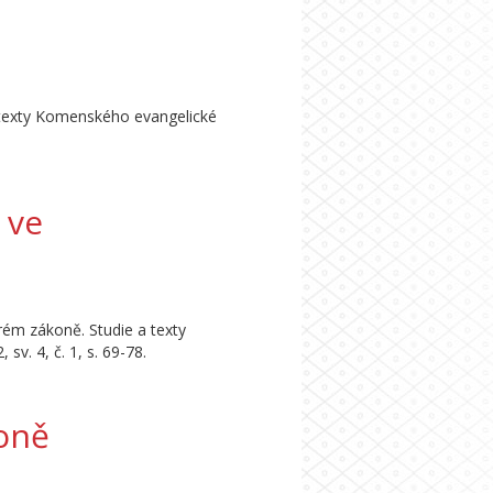
a texty Komenského evangelické
 ve
arém zákoně. Studie a texty
v. 4, č. 1, s. 69-78.
oně