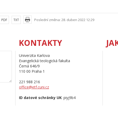
Poslední změna: 28. duben 2022 12:29
PDF
TXT
KONTAKTY
JA
Univerzita Karlova
Evangelická teologická fakulta
Černá 646/9
110 00 Praha 1
221 988 216
office@etf.cuni.cz
ID datové schránky UK
: piyj9b4