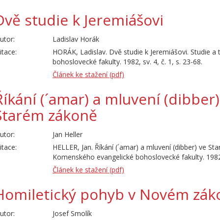
Dvě studie k Jeremiášovi
utor:
Ladislav Horák
itace:
HORÁK, Ladislav. Dvě studie k Jeremiášovi. Studie 
bohoslovecké fakulty. 1982, sv. 4, č. 1, s. 23-68.
Článek ke stažení (pdf)
Říkání (´amar) a mluvení (dibber)
Starém zákoně
utor:
Jan Heller
itace:
HELLER, Jan. Říkání (´amar) a mluvení (dibber) ve St
Komenského evangelické bohoslovecké fakulty. 1982, s
Článek ke stažení (pdf)
Homiletický pohyb v Novém zák
utor:
Josef Smolík