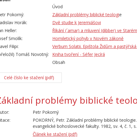
Úvod
etr Pokorný:
Základní problémy biblické teologi
e
adislav Horák:
Dvě studie k Jeremiášovi
an Heller:
Říkání (´amar) a mluvení (dibber) ve Staré
osef Smolík:
Homiletický pohyb v Novém zákoně
avel Filipi:
Verbum Solatii. Epištola Židům a pastýřsk
přeložil) Tomáš Novotný:
Kniha tvoření - Séfer Jecírá
Obsah
Celé číslo ke stažení (pdf)
Základní problémy biblické teol
utor:
Petr Pokorný
itace:
POKORNÝ, Petr. Základní problémy biblické teologie
evangelické bohoslovecké fakulty. 1982, sv. 4, č. 1, s.
Článek ke stažení (pdf)