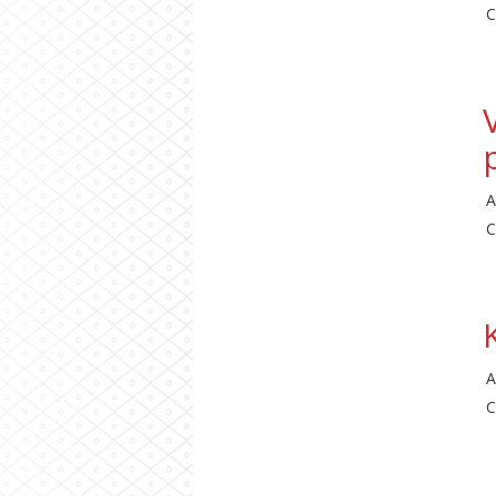
C
A
C
A
C