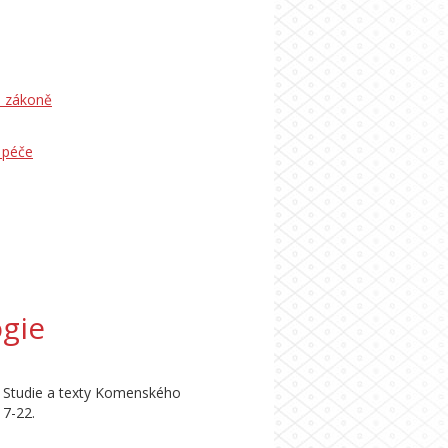
m zákoně
á péče
ogie
. Studie a texty Komenského
 7-22.